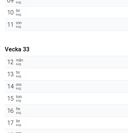
09
aug.
lör
10
aug.
sön
11
aug.
Vecka 33
mån
12
aug.
tis
13
aug.
ons
14
aug.
tors
15
aug.
fre
16
aug.
lör
17
aug.