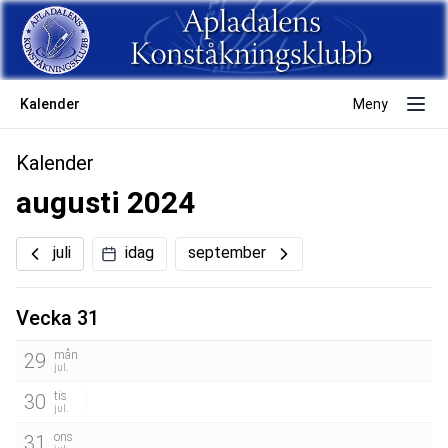
Kalender
Meny
Kalender
augusti 2024
juli
idag
september
Vecka 31
mån
29
jul.
tis
30
jul.
ons
31