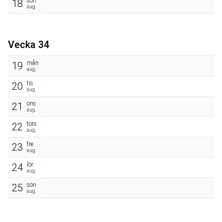
sön
18
aug.
Vecka 34
mån
19
aug.
tis
20
aug.
ons
21
aug.
tors
22
aug.
fre
23
aug.
lör
24
aug.
sön
25
aug.