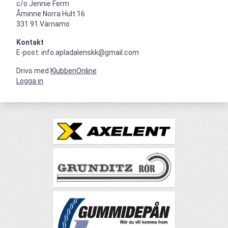
c/o Jennie Ferm

Åminne Norra Hult 16

331 91 Värnamo
Kontakt
E-post: info.apladalenskk@gmail.com
Drivs med
KlubbenOnline
Logga in