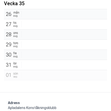
Vecka 35
mån
26
aug.
tis
27
aug.
ons
28
aug.
tors
29
aug.
fre
30
aug.
lör
31
aug.
sön
01
sep.
Adress
Apladalens Konståkningsklubb
