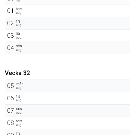
jul.
tors
01
aug.
fre
02
aug.
lör
03
aug.
sön
04
aug.
Vecka 32
mån
05
aug.
tis
06
aug.
ons
07
aug.
tors
08
aug.
fre